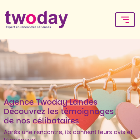
Agence Twoday Landes
Découvrez les témoignages
de nos
célibataires
Après une rencontre, ils donnent leurs avis et
témoignent.