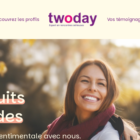
ouvrez les profils
Vos témoigna
uits
des
ntimentale avec nous.