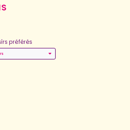
us
sirs préférés
rs