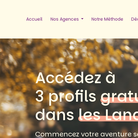
Accueil
Nos Agences
Notre Méthode
Déc
Accédez à
3 profils
grat
dans
les Lan
Commencez votre aventure se